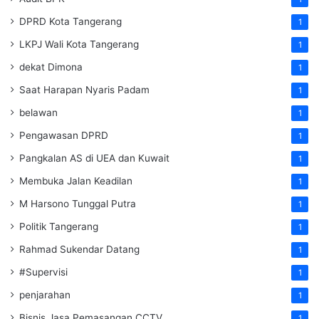
DPRD Kota Tangerang
1
LKPJ Wali Kota Tangerang
1
dekat Dimona
1
Saat Harapan Nyaris Padam
1
belawan
1
Pengawasan DPRD
1
Pangkalan AS di UEA dan Kuwait
1
Membuka Jalan Keadilan
1
M Harsono Tunggal Putra
1
Politik Tangerang
1
Rahmad Sukendar Datang
1
#Supervisi
1
penjarahan
1
Bisnis Jasa Pemasangan CCTV
1