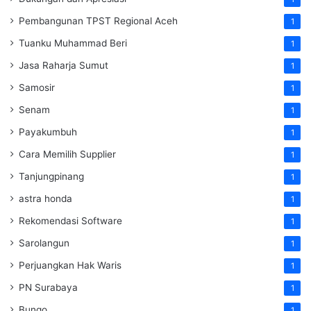
Pembangunan TPST Regional Aceh
1
Tuanku Muhammad Beri
1
Jasa Raharja Sumut
1
Samosir
1
Senam
1
Payakumbuh
1
Cara Memilih Supplier
1
Tanjungpinang
1
astra honda
1
Rekomendasi Software
1
Sarolangun
1
Perjuangkan Hak Waris
1
PN Surabaya
1
Bungo
1