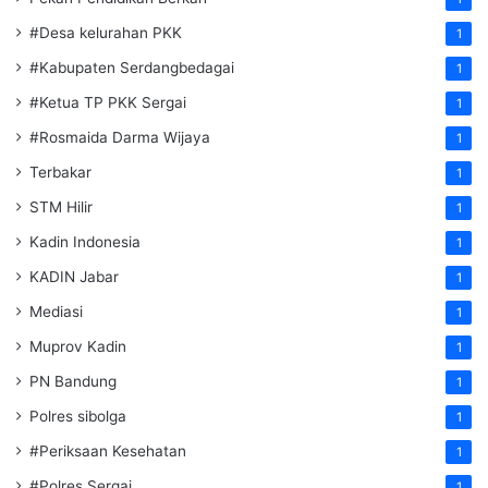
#Desa kelurahan PKK
1
#Kabupaten Serdangbedagai
1
#Ketua TP PKK Sergai
1
#Rosmaida Darma Wijaya
1
Terbakar
1
STM Hilir
1
Kadin Indonesia
1
KADIN Jabar
1
Mediasi
1
Muprov Kadin
1
PN Bandung
1
Polres sibolga
1
#Periksaan Kesehatan
1
#Polres Sergai
1