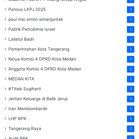
Pansus LKPJ 2025
1
paul mei anton simanjuntak
1
Pabrik Petrokimia Israel
1
Lailatul Badri
1
Pemerintahan Kota Tangerang
1
Ketua Komisi 4 DPRD Kota Medan
1
Anggota Komisi 4 DPRD Kota Medan
1
MEDAN KITA
1
#Titiek Sugiharti
1
Jeritan Keluarga di Balik Jeruji
1
Iran Membombardir
1
LHP BPK
1
Tangerang Raya
1
Audit BPK
1