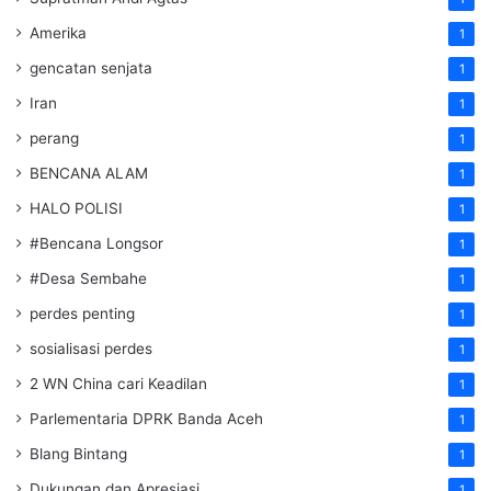
Amerika
1
gencatan senjata
1
Iran
1
perang
1
BENCANA ALAM
1
HALO POLISI
1
#Bencana Longsor
1
#Desa Sembahe
1
perdes penting
1
sosialisasi perdes
1
2 WN China cari Keadilan
1
Parlementaria DPRK Banda Aceh
1
Blang Bintang
1
Dukungan dan Apresiasi
1