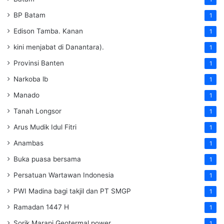
BP Batam
1
Edison Tamba. Kanan
1
kini menjabat di Danantara).
1
Provinsi Banten
1
Narkoba lb
1
Manado
1
Tanah Longsor
1
Arus Mudik Idul Fitri
1
Anambas
1
Buka puasa bersama
1
Persatuan Wartawan Indonesia
1
PWI Madina bagi takjil dan PT SMGP
1
Ramadan 1447 H
1
Sorik Marapi Geotermal power
1