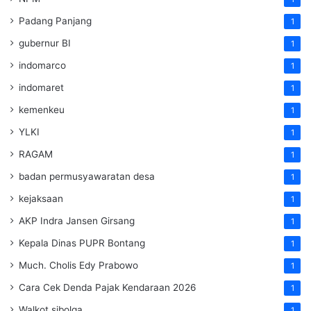
Padang Panjang
1
gubernur BI
1
indomarco
1
indomaret
1
kemenkeu
1
YLKI
1
RAGAM
1
badan permusyawaratan desa
1
kejaksaan
1
AKP Indra Jansen Girsang
1
Kepala Dinas PUPR Bontang
1
Much. Cholis Edy Prabowo
1
Cara Cek Denda Pajak Kendaraan 2026
1
Walkot sibolga
1