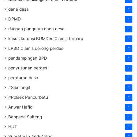
dana desa
1
DPMD
1
dugaan pungutan dana desa
1
kasus korupsi BUMDes Ciamis terbaru
1
LP3D Ciamis dorong perdes
1
pendampingan BPD
1
penyusunan perdes
1
peraturan desa
1
#Sibolangit
1
#Polsek Pancurbatu
1
Anwar Hafid
1
Bappeda Sulteng
1
HUT
1
Supratman Andi Agtas
1