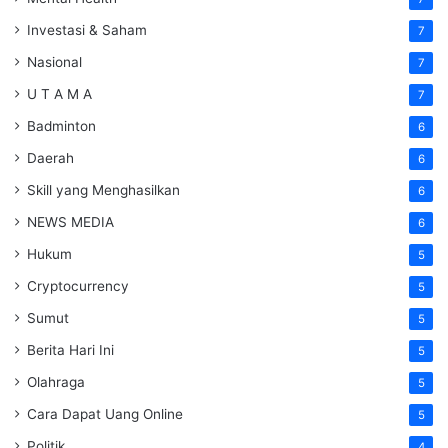
Investasi & Saham
7
Nasional
7
U T A M A
7
Badminton
6
Daerah
6
Skill yang Menghasilkan
6
NEWS MEDIA
6
Hukum
5
Cryptocurrency
5
Sumut
5
Berita Hari Ini
5
Olahraga
5
Cara Dapat Uang Online
5
Politik
4