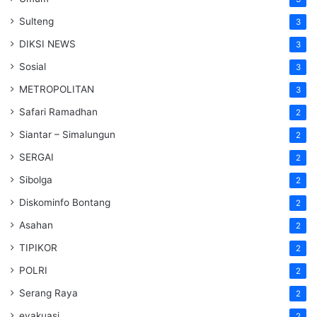
Sulteng
3
DIKSI NEWS
3
Sosial
3
METROPOLITAN
3
Safari Ramadhan
2
Siantar – Simalungun
2
SERGAI
2
Sibolga
2
Diskominfo Bontang
2
Asahan
2
TIPIKOR
2
POLRI
2
Serang Raya
2
evakuasi
2