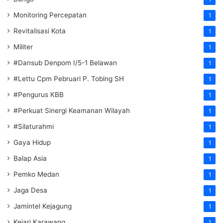
Monitoring Percepatan
1
Revitalisasi Kota
1
Militer
1
#Dansub Denpom I/5-1 Belawan
1
#Lettu Cpm Pebruari P. Tobing SH
1
#Pengurus KBB
1
#Perkuat Sinergi Keamanan Wilayah
1
#Silaturahmi
1
Gaya Hidup
1
Balap Asia
1
Pemko Medan
1
Jaga Desa
1
Jamintel Kejagung
1
Kejari Karawang
1