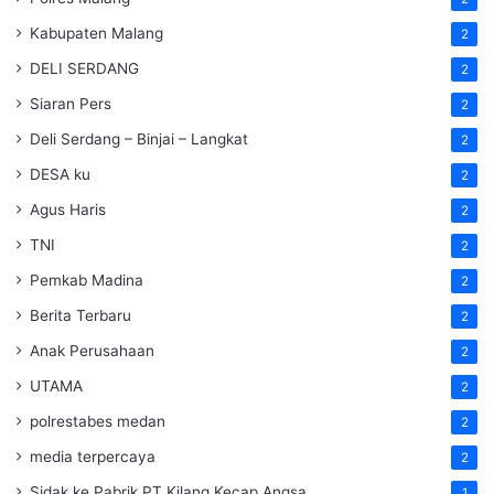
Kabupaten Malang
2
DELI SERDANG
2
Siaran Pers
2
Deli Serdang – Binjai – Langkat
2
DESA ku
2
Agus Haris
2
TNI
2
Pemkab Madina
2
Berita Terbaru
2
Anak Perusahaan
2
UTAMA
2
polrestabes medan
2
media terpercaya
2
Sidak ke Pabrik PT Kilang Kecap Angsa
1