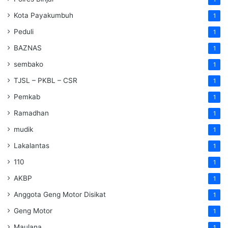
Kota Payakumbuh
1
Peduli
1
BAZNAS
1
sembako
1
TJSL – PKBL – CSR
1
Pemkab
1
Ramadhan
1
mudik
1
Lakalantas
1
110
1
AKBP
1
Anggota Geng Motor Disikat
1
Geng Motor
1
Maulana
1