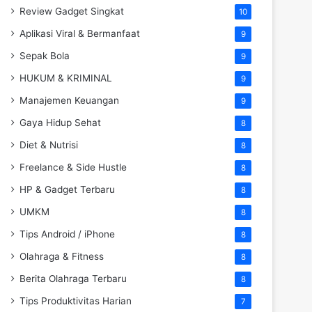
Review Gadget Singkat
10
Aplikasi Viral & Bermanfaat
9
Sepak Bola
9
HUKUM & KRIMINAL
9
Manajemen Keuangan
9
Gaya Hidup Sehat
8
Diet & Nutrisi
8
Freelance & Side Hustle
8
HP & Gadget Terbaru
8
UMKM
8
Tips Android / iPhone
8
Olahraga & Fitness
8
Berita Olahraga Terbaru
8
Tips Produktivitas Harian
7