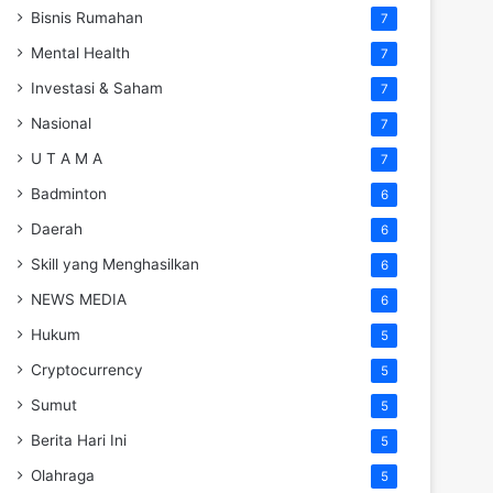
Bisnis Rumahan
7
Mental Health
7
Investasi & Saham
7
Nasional
7
U T A M A
7
Badminton
6
Daerah
6
Skill yang Menghasilkan
6
NEWS MEDIA
6
Hukum
5
Cryptocurrency
5
Sumut
5
Berita Hari Ini
5
Olahraga
5