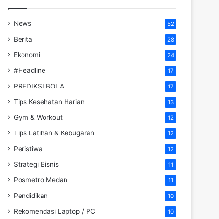
News
52
Berita
28
Ekonomi
24
#Headline
17
PREDIKSI BOLA
17
Tips Kesehatan Harian
13
Gym & Workout
12
Tips Latihan & Kebugaran
12
Peristiwa
12
Strategi Bisnis
11
Posmetro Medan
11
Pendidikan
10
Rekomendasi Laptop / PC
10