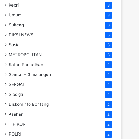
Kepri
3
Umum
3
Sulteng
3
DIKSI NEWS
3
Sosial
3
METROPOLITAN
3
Safari Ramadhan
2
Siantar – Simalungun
2
SERGAI
2
Sibolga
2
Diskominfo Bontang
2
Asahan
2
TIPIKOR
2
POLRI
2