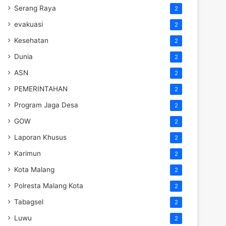
Serang Raya
2
evakuasi
2
Kesehatan
2
Dunia
2
ASN
2
PEMERINTAHAN
2
Program Jaga Desa
2
GOW
2
Laporan Khusus
2
Karimun
2
Kota Malang
2
Polresta Malang Kota
2
Tabagsel
2
Luwu
2