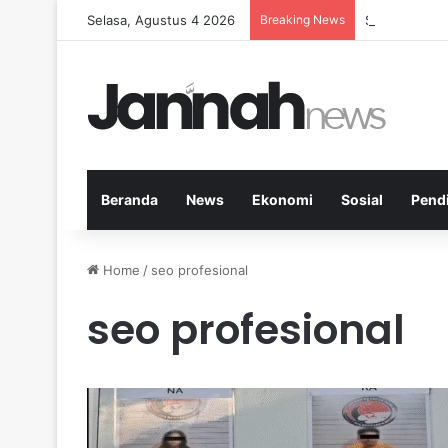
Selasa, Agustus 4 2026
Breaking News
Strategi Kes
Beranda
News
Ekonomi
Sosial
Pend
Home
/
seo profesional
seo profesional