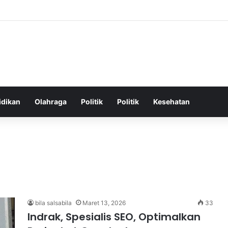
ehatan Harian untuk Meningkatkan Vitalitas dan Mengatasi Kelelahan Seh
idikan
Olahraga
Politik
Politik
Kesehatan
bila salsabila
Maret 13, 2026
33
Indrak, Spesialis SEO, Optimalkan