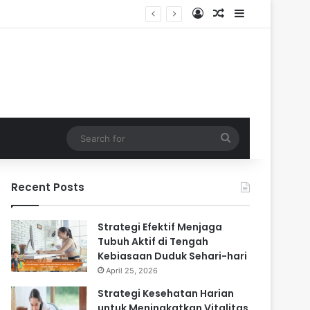
Log In
Random Article
Sidebar
ari-hari
Search
for
Recent Posts
Strategi Efektif Menjaga
Tubuh Aktif di Tengah
Kebiasaan Duduk Sehari-hari
April 25, 2026
Strategi Kesehatan Harian
untuk Meningkatkan Vitalitas