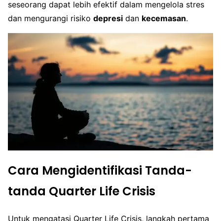
seseorang dapat lebih efektif dalam mengelola stres
dan mengurangi risiko
depresi
dan
kecemasan
.
Cara Mengidentifikasi Tanda-
tanda Quarter Life Crisis
Untuk mengatasi Quarter Life Crisis, langkah pertama