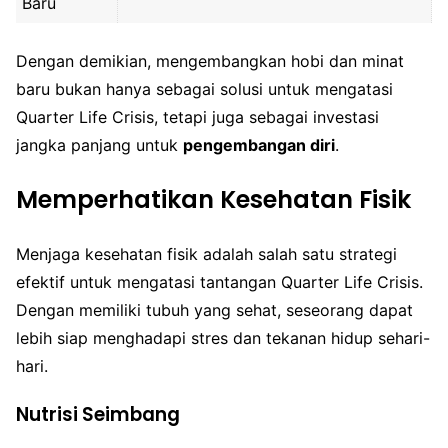
Baru
Dengan demikian, mengembangkan hobi dan minat
baru bukan hanya sebagai solusi untuk mengatasi
Quarter Life Crisis, tetapi juga sebagai investasi
jangka panjang untuk
pengembangan diri
.
Memperhatikan Kesehatan Fisik
Menjaga kesehatan fisik adalah salah satu strategi
efektif untuk mengatasi tantangan Quarter Life Crisis.
Dengan memiliki tubuh yang sehat, seseorang dapat
lebih siap menghadapi stres dan tekanan hidup sehari-
hari.
Nutrisi Seimbang