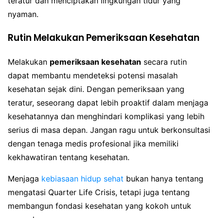
teratur dan menciptakan lingkungan tidur yang
nyaman.
Rutin Melakukan Pemeriksaan Kesehatan
Melakukan
pemeriksaan kesehatan
secara rutin
dapat membantu mendeteksi potensi masalah
kesehatan sejak dini. Dengan pemeriksaan yang
teratur, seseorang dapat lebih proaktif dalam menjaga
kesehatannya dan menghindari komplikasi yang lebih
serius di masa depan. Jangan ragu untuk berkonsultasi
dengan tenaga medis profesional jika memiliki
kekhawatiran tentang kesehatan.
Menjaga
kebiasaan hidup sehat
bukan hanya tentang
mengatasi Quarter Life Crisis, tetapi juga tentang
membangun fondasi kesehatan yang kokoh untuk