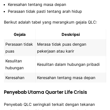
Keresahan tentang masa depan
Perasaan tidak pasti tentang arah hidup
Berikut adalah tabel yang merangkum gejala QLC:
Gejala
Deskripsi
Perasaan tidak
Merasa tidak puas dengan
puas
pekerjaan atau karir
Kesulitan
Kesulitan dalam hubungan pribadi
hubungan
Keresahan
Keresahan tentang masa depan
Penyebab Utama Quarter Life Crisis
Penyebab QLC seringkali terkait dengan tekanan