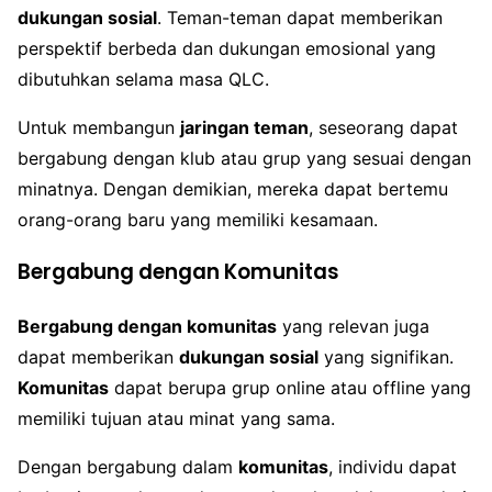
dukungan sosial
. Teman-teman dapat memberikan
perspektif berbeda dan dukungan emosional yang
dibutuhkan selama masa QLC.
Untuk membangun
jaringan teman
, seseorang dapat
bergabung dengan klub atau grup yang sesuai dengan
minatnya. Dengan demikian, mereka dapat bertemu
orang-orang baru yang memiliki kesamaan.
Bergabung dengan Komunitas
Bergabung dengan komunitas
yang relevan juga
dapat memberikan
dukungan sosial
yang signifikan.
Komunitas
dapat berupa grup online atau offline yang
memiliki tujuan atau minat yang sama.
Dengan bergabung dalam
komunitas
, individu dapat