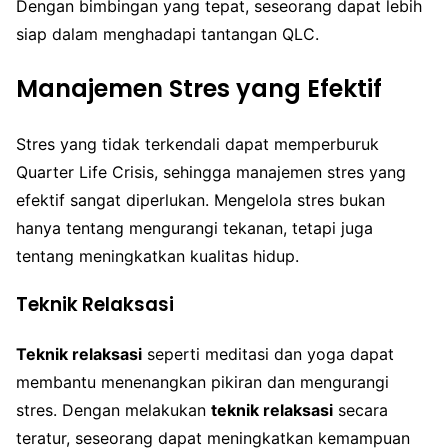
Dengan bimbingan yang tepat, seseorang dapat lebih
siap dalam menghadapi tantangan QLC.
Manajemen Stres yang Efektif
Stres yang tidak terkendali dapat memperburuk
Quarter Life Crisis, sehingga manajemen stres yang
efektif sangat diperlukan. Mengelola stres bukan
hanya tentang mengurangi tekanan, tetapi juga
tentang meningkatkan kualitas hidup.
Teknik Relaksasi
Teknik relaksasi
seperti meditasi dan yoga dapat
membantu menenangkan pikiran dan mengurangi
stres. Dengan melakukan
teknik relaksasi
secara
teratur, seseorang dapat meningkatkan kemampuan