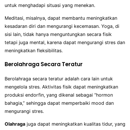
untuk menghadapi situasi yang menekan.
Meditasi, misalnya, dapat membantu meningkatkan
kesadaran diri dan mengurangi kecemasan. Yoga, di
sisi lain, tidak hanya menguntungkan secara fisik
tetapi juga mental, karena dapat mengurangi stres dan
meningkatkan fleksibilitas.
Berolahraga Secara Teratur
Berolahraga secara teratur adalah cara lain untuk
mengelola stres. Aktivitas fisik dapat meningkatkan
produksi endorfin, yang dikenal sebagai “hormon
bahagia,” sehingga dapat memperbaiki mood dan
mengurangi stres.
Olahraga
juga dapat meningkatkan kualitas tidur, yang