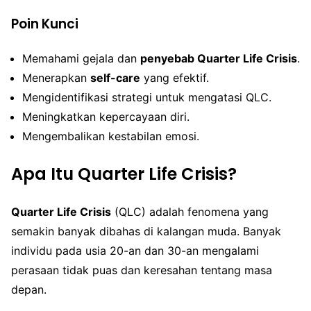
Poin Kunci
Memahami gejala dan
penyebab Quarter Life Crisis
.
Menerapkan
self-care
yang efektif.
Mengidentifikasi strategi untuk mengatasi QLC.
Meningkatkan kepercayaan diri.
Mengembalikan kestabilan emosi.
Apa Itu Quarter Life Crisis?
Quarter Life Crisis
(QLC) adalah fenomena yang
semakin banyak dibahas di kalangan muda. Banyak
individu pada usia 20-an dan 30-an mengalami
perasaan tidak puas dan keresahan tentang masa
depan.