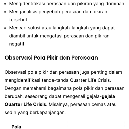
Mengidentifikasi perasaan dan pikiran yang dominan
Menganalisis penyebab perasaan dan pikiran
tersebut
Mencari solusi atau langkah-langkah yang dapat
diambil untuk mengatasi perasaan dan pikiran
negatif
Observasi Pola Pikir dan Perasaan
Observasi pola pikir dan perasaan juga penting dalam
mengidentifikasi tanda-tanda Quarter Life Crisis.
Dengan memahami bagaimana pola pikir dan perasaan
berubah, seseorang dapat mengenali gejala-
gejala
Quarter Life Crisis
. Misalnya, perasaan cemas atau
sedih yang berkepanjangan.
Pola