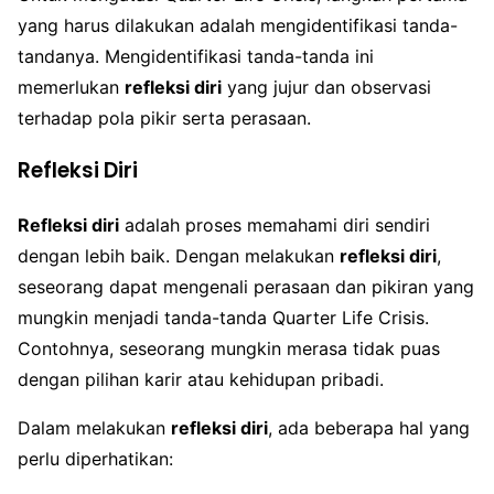
yang harus dilakukan adalah mengidentifikasi tanda-
tandanya. Mengidentifikasi tanda-tanda ini
memerlukan
refleksi diri
yang jujur dan observasi
terhadap pola pikir serta perasaan.
Refleksi Diri
Refleksi diri
adalah proses memahami diri sendiri
dengan lebih baik. Dengan melakukan
refleksi diri
,
seseorang dapat mengenali perasaan dan pikiran yang
mungkin menjadi tanda-tanda Quarter Life Crisis.
Contohnya, seseorang mungkin merasa tidak puas
dengan pilihan karir atau kehidupan pribadi.
Dalam melakukan
refleksi diri
, ada beberapa hal yang
perlu diperhatikan: