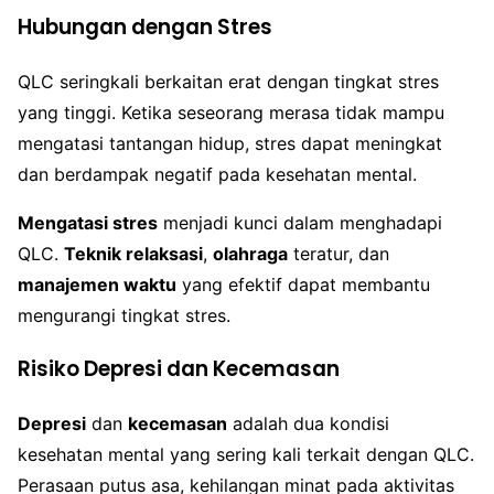
Hubungan dengan Stres
QLC seringkali berkaitan erat dengan tingkat stres
yang tinggi. Ketika seseorang merasa tidak mampu
mengatasi tantangan hidup, stres dapat meningkat
dan berdampak negatif pada kesehatan mental.
Mengatasi stres
menjadi kunci dalam menghadapi
QLC.
Teknik relaksasi
,
olahraga
teratur, dan
manajemen waktu
yang efektif dapat membantu
mengurangi tingkat stres.
Risiko Depresi dan Kecemasan
Depresi
dan
kecemasan
adalah dua kondisi
kesehatan mental yang sering kali terkait dengan QLC.
Perasaan putus asa, kehilangan minat pada aktivitas