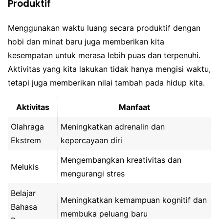
Produktif
Menggunakan waktu luang secara produktif dengan
hobi dan minat baru juga memberikan kita
kesempatan untuk merasa lebih puas dan terpenuhi.
Aktivitas yang kita lakukan tidak hanya mengisi waktu,
tetapi juga memberikan nilai tambah pada hidup kita.
Aktivitas
Manfaat
Olahraga
Meningkatkan adrenalin dan
Ekstrem
kepercayaan diri
Mengembangkan kreativitas dan
Melukis
mengurangi stres
Belajar
Meningkatkan kemampuan kognitif dan
Bahasa
membuka peluang baru