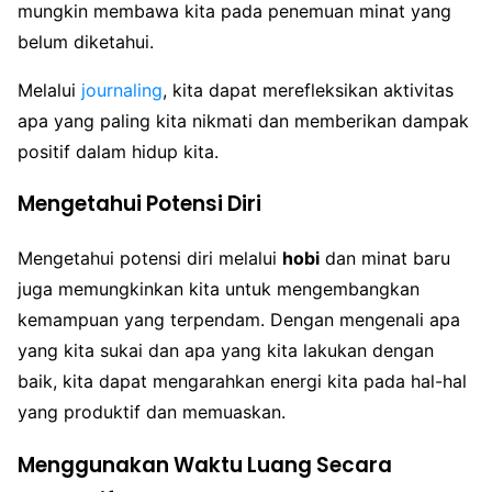
mungkin membawa kita pada penemuan minat yang
belum diketahui.
Melalui
journaling
, kita dapat merefleksikan aktivitas
apa yang paling kita nikmati dan memberikan dampak
positif dalam hidup kita.
Mengetahui Potensi Diri
Mengetahui potensi diri melalui
hobi
dan minat baru
juga memungkinkan kita untuk mengembangkan
kemampuan yang terpendam. Dengan mengenali apa
yang kita sukai dan apa yang kita lakukan dengan
baik, kita dapat mengarahkan energi kita pada hal-hal
yang produktif dan memuaskan.
Menggunakan Waktu Luang Secara