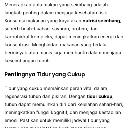
Menerapkan pola makan yang seimbang adalah
langkah penting dalam menjaga kesehatan fisik.
Konsumsi makanan yang kaya akan
nutrisi seimbang
,
seperti buah-buahan, sayuran, protein, dan
karbohidrat kompleks, dapat meningkatkan energi dan
konsentrasi. Menghindari makanan yang terlalu
berminyak atau manis juga membantu dalam menjaga
keseimbangan tubuh.
Pentingnya Tidur yang Cukup
Tidur yang cukup memainkan peran vital dalam
regenerasi tubuh dan pikiran. Dengan
tidur cukup
,
tubuh dapat memulihkan diri dari kelelahan sehari-hari,
meningkatkan fungsi kognitif, dan menjaga kestabilan
emosi. Pastikan untuk memiliki jadwal tidur yang