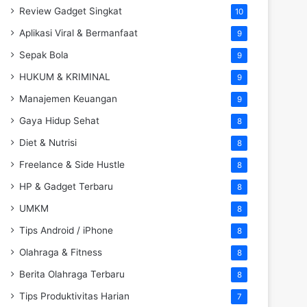
Review Gadget Singkat
10
Aplikasi Viral & Bermanfaat
9
Sepak Bola
9
HUKUM & KRIMINAL
9
Manajemen Keuangan
9
Gaya Hidup Sehat
8
Diet & Nutrisi
8
Freelance & Side Hustle
8
HP & Gadget Terbaru
8
UMKM
8
Tips Android / iPhone
8
Olahraga & Fitness
8
Berita Olahraga Terbaru
8
Tips Produktivitas Harian
7