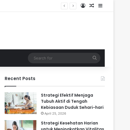
Log In
Random Article
Sidebar
ari-hari
Search
for
Recent Posts
Strategi Efektif Menjaga
Tubuh Aktif di Tengah
Kebiasaan Duduk Sehari-hari
April 25, 2026
Strategi Kesehatan Harian
untuk Meningkatkan Vitalitas