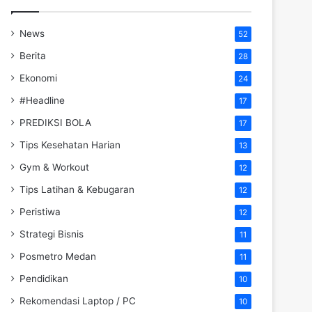
News
52
Berita
28
Ekonomi
24
#Headline
17
PREDIKSI BOLA
17
Tips Kesehatan Harian
13
Gym & Workout
12
Tips Latihan & Kebugaran
12
Peristiwa
12
Strategi Bisnis
11
Posmetro Medan
11
Pendidikan
10
Rekomendasi Laptop / PC
10