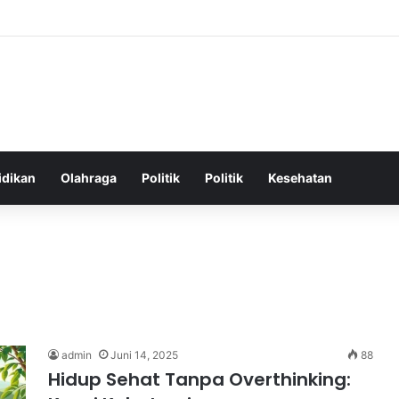
ehatan Harian untuk Meningkatkan Vitalitas dan Mengatasi Kelelahan Seh
idikan
Olahraga
Politik
Politik
Kesehatan
admin
Juni 14, 2025
88
Hidup Sehat Tanpa Overthinking: