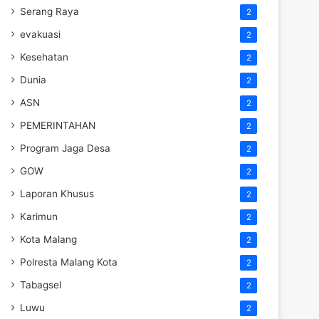
Serang Raya
2
evakuasi
2
Kesehatan
2
Dunia
2
ASN
2
PEMERINTAHAN
2
Program Jaga Desa
2
GOW
2
Laporan Khusus
2
Karimun
2
Kota Malang
2
Polresta Malang Kota
2
Tabagsel
2
Luwu
2