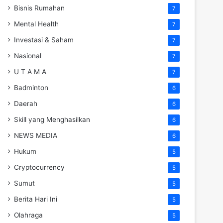
Bisnis Rumahan
7
Mental Health
7
Investasi & Saham
7
Nasional
7
U T A M A
7
Badminton
6
Daerah
6
Skill yang Menghasilkan
6
NEWS MEDIA
6
Hukum
5
Cryptocurrency
5
Sumut
5
Berita Hari Ini
5
Olahraga
5