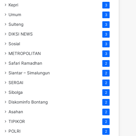
Kepri
3
Umum
3
Sulteng
3
DIKSI NEWS
3
Sosial
3
METROPOLITAN
3
Safari Ramadhan
2
Siantar – Simalungun
2
SERGAI
2
Sibolga
2
Diskominfo Bontang
2
Asahan
2
TIPIKOR
2
POLRI
2