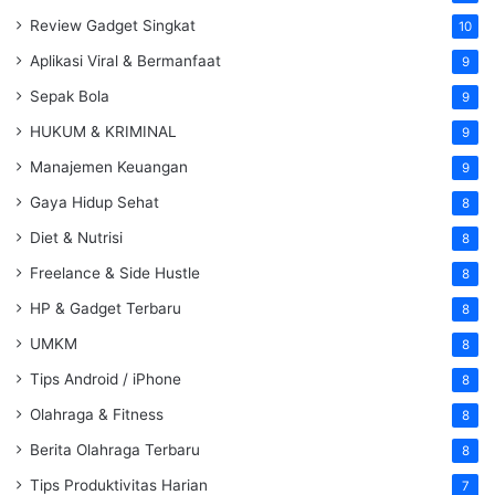
Review Gadget Singkat
10
Aplikasi Viral & Bermanfaat
9
Sepak Bola
9
HUKUM & KRIMINAL
9
Manajemen Keuangan
9
Gaya Hidup Sehat
8
Diet & Nutrisi
8
Freelance & Side Hustle
8
HP & Gadget Terbaru
8
UMKM
8
Tips Android / iPhone
8
Olahraga & Fitness
8
Berita Olahraga Terbaru
8
Tips Produktivitas Harian
7