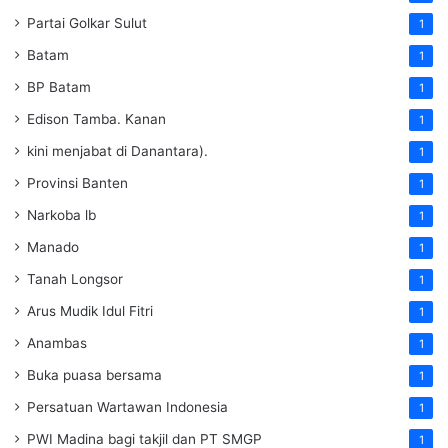
Partai Golkar Sulut
1
Batam
1
BP Batam
1
Edison Tamba. Kanan
1
kini menjabat di Danantara).
1
Provinsi Banten
1
Narkoba lb
1
Manado
1
Tanah Longsor
1
Arus Mudik Idul Fitri
1
Anambas
1
Buka puasa bersama
1
Persatuan Wartawan Indonesia
1
PWI Madina bagi takjil dan PT SMGP
1