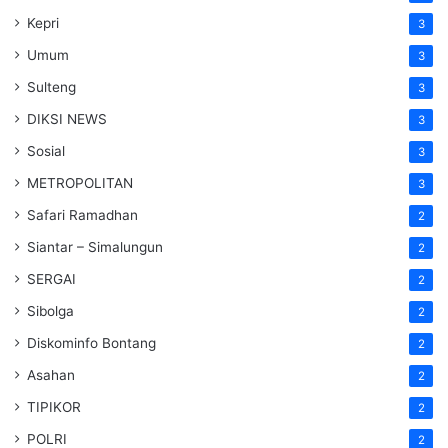
Kepri
3
Umum
3
Sulteng
3
DIKSI NEWS
3
Sosial
3
METROPOLITAN
3
Safari Ramadhan
2
Siantar – Simalungun
2
SERGAI
2
Sibolga
2
Diskominfo Bontang
2
Asahan
2
TIPIKOR
2
POLRI
2