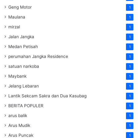
Geng Motor
1
Maulana
1
mirzal
1
Jalan Jangka
1
Medan Petisah
1
perumahan Jangka Residence
1
satuan narkoba
1
Maybank
1
Jelang Lebaran
1
Lantik Sekcam Sakra dan Dua Kasubag
1
BERITA POPULER
1
arus balik
1
Arus Mudik
1
Arus Puncak
1