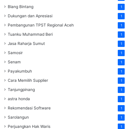
Blang Bintang
1
Dukungan dan Apresiasi
1
Pembangunan TPST Regional Aceh
1
Tuanku Muhammad Beri
1
Jasa Raharja Sumut
1
Samosir
1
Senam
1
Payakumbuh
1
Cara Memilih Supplier
1
Tanjungpinang
1
astra honda
1
Rekomendasi Software
1
Sarolangun
1
Perjuangkan Hak Waris
1