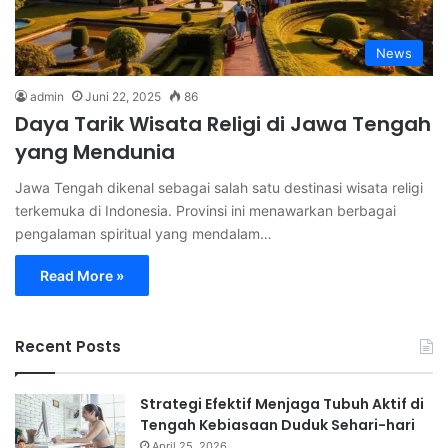
News
admin
Juni 22, 2025
86
Daya Tarik Wisata Religi di Jawa Tengah
yang Mendunia
Jawa Tengah dikenal sebagai salah satu destinasi wisata religi
terkemuka di Indonesia. Provinsi ini menawarkan berbagai
pengalaman spiritual yang mendalam…
Read More »
Recent Posts
Strategi Efektif Menjaga Tubuh Aktif di
Tengah Kebiasaan Duduk Sehari-hari
April 25, 2026