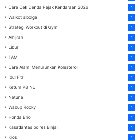
Cara Cek Denda Pajak Kendaraan 2026
1
Walkot sibolga
1
Strategi Workout di Gym
1
Alhijrah
1
Libur
1
TAM
1
Cara Alami Menurunkan Kolesterol
1
Idul Fitri
1
Ketum PB NU
1
Natuna
1
Wabup Rocky
1
Honda Brio
1
Kasatlantas polres Binjai
1
Kios
1