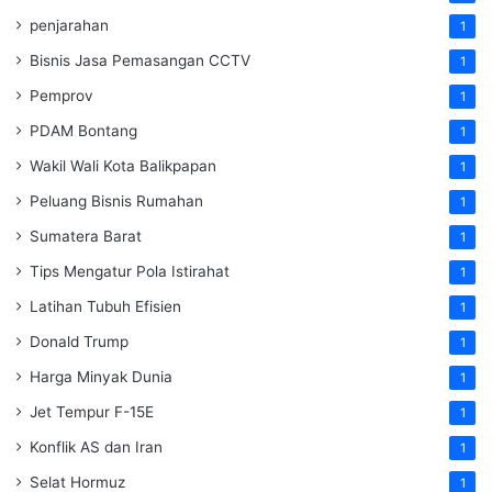
penjarahan
1
Bisnis Jasa Pemasangan CCTV
1
Pemprov
1
PDAM Bontang
1
Wakil Wali Kota Balikpapan
1
Peluang Bisnis Rumahan
1
Sumatera Barat
1
Tips Mengatur Pola Istirahat
1
Latihan Tubuh Efisien
1
Donald Trump
1
Harga Minyak Dunia
1
Jet Tempur F-15E
1
Konflik AS dan Iran
1
Selat Hormuz
1