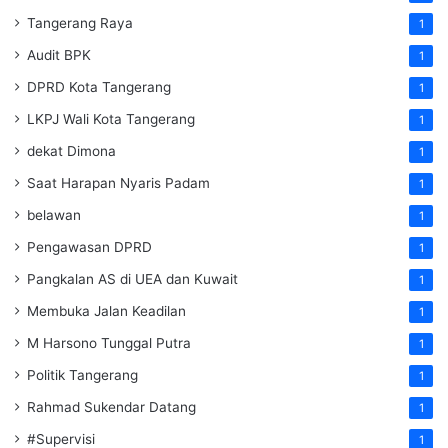
Tangerang Raya
1
Audit BPK
1
DPRD Kota Tangerang
1
LKPJ Wali Kota Tangerang
1
dekat Dimona
1
Saat Harapan Nyaris Padam
1
belawan
1
Pengawasan DPRD
1
Pangkalan AS di UEA dan Kuwait
1
Membuka Jalan Keadilan
1
M Harsono Tunggal Putra
1
Politik Tangerang
1
Rahmad Sukendar Datang
1
#Supervisi
1