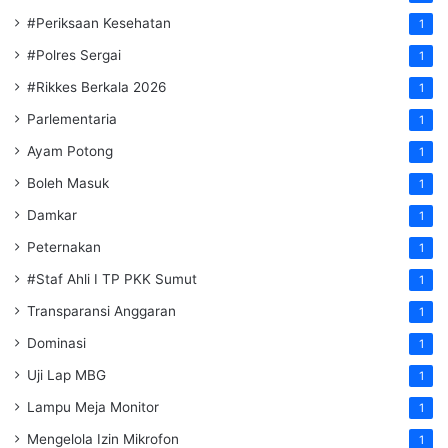
#Periksaan Kesehatan
1
#Polres Sergai
1
#Rikkes Berkala 2026
1
Parlementaria
1
Ayam Potong
1
Boleh Masuk
1
Damkar
1
Peternakan
1
#Staf Ahli I TP PKK Sumut
1
Transparansi Anggaran
1
Dominasi
1
Uji Lap MBG
1
Lampu Meja Monitor
1
Mengelola Izin Mikrofon
1