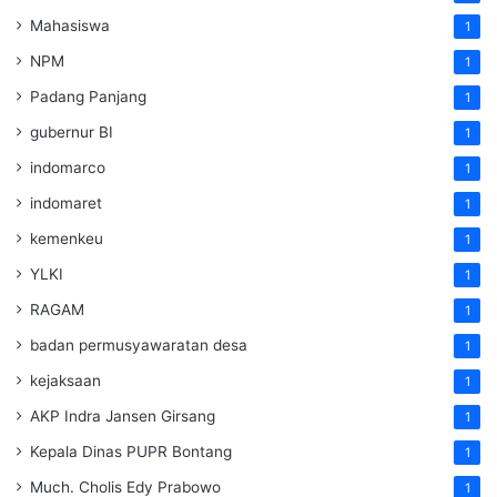
Mahasiswa
1
NPM
1
Padang Panjang
1
gubernur BI
1
indomarco
1
indomaret
1
kemenkeu
1
YLKI
1
RAGAM
1
badan permusyawaratan desa
1
kejaksaan
1
AKP Indra Jansen Girsang
1
Kepala Dinas PUPR Bontang
1
Much. Cholis Edy Prabowo
1