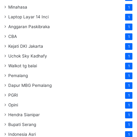
Minahasa
1
Laptop Layar 14 Inci
1
Anggaran Paskibraka
1
CBA
1
Kejati DKI Jakarta
1
Uchok Sky Kadhafy
1
Walkot tg balai
1
Pemalang
1
Dapur MBG Pemalang
1
PGRI
1
Opini
1
Hendra Sianipar
1
Bupati Serang
1
Indonesia Asri
1