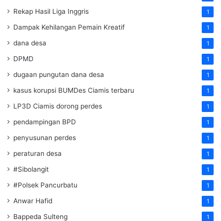
Rekap Hasil Liga Inggris
1
Dampak Kehilangan Pemain Kreatif
1
dana desa
1
DPMD
1
dugaan pungutan dana desa
1
kasus korupsi BUMDes Ciamis terbaru
1
LP3D Ciamis dorong perdes
1
pendampingan BPD
1
penyusunan perdes
1
peraturan desa
1
#Sibolangit
1
#Polsek Pancurbatu
1
Anwar Hafid
1
Bappeda Sulteng
1