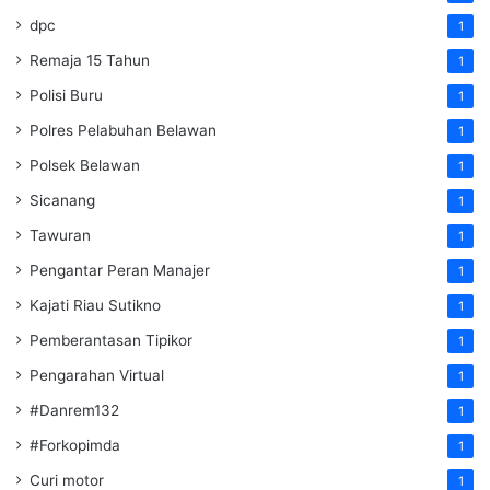
dpc
1
Remaja 15 Tahun
1
Polisi Buru
1
Polres Pelabuhan Belawan
1
Polsek Belawan
1
Sicanang
1
Tawuran
1
Pengantar Peran Manajer
1
Kajati Riau Sutikno
1
Pemberantasan Tipikor
1
Pengarahan Virtual
1
#Danrem132
1
#Forkopimda
1
Curi motor
1